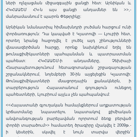
ների ոչնչացման միջազգային ցանցի հետ: Արնիկան և
ՀԿՀԱԱՇՄ ՀԿ-ն այս ցանցի անդամներ են >>,-
մանրամասնում է պարոն Փեթրլիկը:
Արնիկան նմանատիպ հիմնախնդրի լուծման հարցում ունի
փորձառություն: Դա կապված է Կլատովի — Լյուբիի հետ,
որտեղ նրանց հաջողվել է լուծել այդ շինությունների
վնասազերծման հարցը, որոնք նախկինում եղել են
թունաքիմիկատների պահպանման և պատրաստման
պահեստ: ՀԿՀԱԱՇՄ-ի անդամները, Չեխիայի
Հնարապետությունում հետազոտական շրջագայության
շրջանակներում, նոյեմբերի 30-ին այցելեցին Կլատովի:
Թունաքիմիկատների մնացորդային քանակներն, ի
տարբերություն Հայաստանում գոյություն ունեցող
պահեստների, Լյուբիում այլևս չեն պահպանվում:
<<Հայաստանի գյուղական համայնքներում աղքատության
կրճատմանը նպաստելու նպատակով քիմիական
անվտանգության բարելավման ոլորտում ձեռք բերված
փորձի տարածում>> համատեղ ծրագիրը մշակվել է 2009թ.-
ի կեսերին, սկսվել է նույն տարվա վերջին`