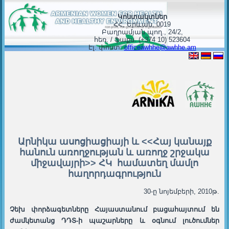
Կոնտակտներ
ՀՀ, Երևան, 0019
Բաղրամյան պող., 24/2,
հեռ. / ֆաքս. (+374 10) 523604
Էլ. փոստ:
officeawhhe@awhhe.am
Արնիկա ասոցիացիայի և <<Հայ կանայք
հանուն առողջության և առողջ շրջակա
միջավայրի>> ՀԿ համատեղ մամլո
հաղորդագրություն
30-ը նոյեմբերի, 2010թ.
Չեխ փորձագետները Հայաստանում բացահայտում են
ժամկետանց ԴԴՏ-ի պաշարները և օգնում լուծումներ