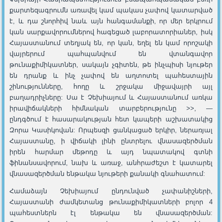
քարտեզագրումն առավել կամ պակաս չափով կատարված
է, և դա շնորհիվ նաև այն հանգամանքի, որ մեր երկրում
կան սարքավորումներով հագեցած լաբորատորիաներ, իսկ
Հայաստանում տեղյակ են, որ կան, եղել են կամ որոշակի
վայրերում պահպանվում են վտանգավոր
թունաքիմիկատներ, սակայն չգիտեն, թե ինչպիսի նյութեր
են դրանք և ինչ չափով են աղտոտել պահեստային
շինությունները, հողը և շրջակա միջավայրի այլ
բաղադրիչները: Սա է Չեխիայում և Հայաստանում առկա
իրավիճակների հիմնական տարբերությունը >>, —
ընդգծում է հասարակության հետ կապերի աշխատակից
Զորա Կասիկովան: Որպեսզի ցանկացած երկիր, ներառյալ
Հայաստանը, ի վիճակի լինի ընտրելու վնասազերծման
իրեն հարմար մեթոդը և այդ նպատակով գտնի
ֆինանսավորում, նախ և առաջ, անհրաժեշտ է կատարել
վնասազերծման ենթակա նյութերի քանակի գնահատում:
Համաձայն Չեխիայում ընդունված չափանիշների,
Հայաստանի ժամկետանց թունաքիմիկատների բոլոր 4
պահեստներն էլ ենթակա են վնասազերծման: