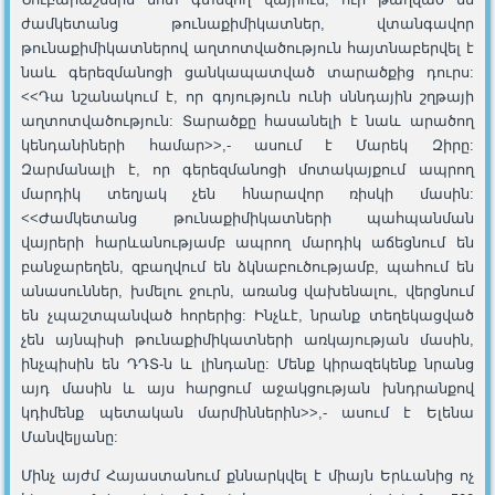
ժամկետանց թունաքիմիկատներ, վտանգավոր
թունաքիմիկատներով աղտոտվածություն հայտնաբերվել է
նաև գերեզմանոցի ցանկապատված տարածքից դուրս:
<<Դա նշանակում է, որ գոյություն ունի սննդային շղթայի
աղտոտվածություն: Տարածքը հասանելի է նաև արածող
կենդանիների համար>>,- ասում է Մարեկ Զիրը:
Զարմանալի է, որ գերեզմանոցի մոտակայքում ապրող
մարդիկ տեղյակ չեն հնարավոր ռիսկի մասին:
<<Ժամկետանց թունաքիմիկատների պահպանման
վայրերի հարևանությամբ ապրող մարդիկ աճեցնում են
բանջարեղեն, զբաղվում են ձկնաբուծությամբ, պահում են
անասուններ, խմելու ջուրն, առանց վախենալու, վերցնում
են չպաշտպանված հորերից: Ինչևէ, նրանք տեղեկացված
չեն այնպիսի թունաքիմիկատների առկայության մասին,
ինչպիսին են ԴԴՏ-ն և լինդանը: Մենք կիրազեկենք նրանց
այդ մասին և այս հարցում աջակցության խնդրանքով
կդիմենք պետական մարմիններին>>,- ասում է Ելենա
Մանվելյանը:
Մինչ այժմ Հայաստանում քննարկվել է միայն Երևանից ոչ