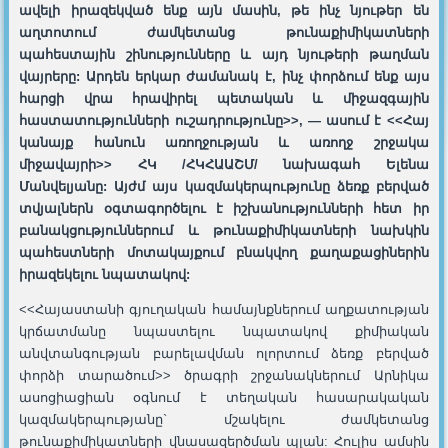
ավելի իրազեկված ենք
այն մասին,
թե ինչ նյութեր են
աղտոտ
ո
ւմ ժամկետանց թունաքիմիկատների
պահեստային շինությունները և
այդ նյութերի
թաղման
վայրերը: Արդեն երկար ժամանակ է, ինչ փորձում ենք այս
հարցի վրա հրավիրել պետական և միջազգային
հաստատությո
ւ
նների ուշադրությունը>>, — ասում է <<Հայ
կանայք հանուն առողջության և առողջ շրջակա
միջավայրի>> ՀԿ /ՀԿՀԱԱՇՄ/
նախագահ Ելենա
Մանվելյանը: Այժմ այս կազմակերպությունը ձեռք բերված
տվյալներն օգտագործելու է իշխանությո
ւ
նների հետ իր
բանակցություններում և թունաքիմիկատների նախկին
պահեստների մոտակայքում բնակվող քաղաքացիներին
իրազեկելու նպատակով:
<<Հայաստանի գյուղական համայնքներում աղքատության
կրճատմանը նպաստելու նպատակով քիմիական
անվտանգության բարելավման ոլորտում ձեռք բերված
փորձի տարածում>> ծրագրի շրջանակներում Արնիկա
ասոցիացիան օգնում է տեղական հասարակական
կազմակերպությանը` մշակելու ժամկետանց
թունաքիմիկատների վնասազերծման պլան: Հուլիս ամսին