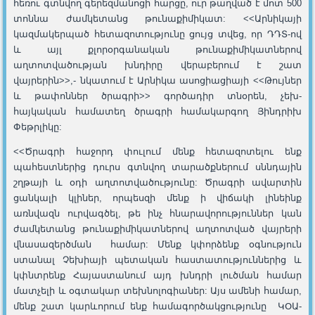
հեռու գտնվող գերեզմանոցի հարցը, ուր թաղված է մոտ 500
տոննա ժամկետանց թունաքիմիկատ: <<Արնիկայի
կազմակերպած հետազոտությունը ցույց տվեց, որ ԴԴՏ-ով
և այլ քլորօրգանական թունաքիմիկատներով
աղտոտվածության խնդիրը վերաբերում է շատ
վայրերին>>,- նկատում է Արնիկա ասոցիացիայի <<Թույներ
և թափոններ ծրագրի>> գործադիր տնօրեն, չեխ-
հայկական համատեղ ծրագրի համակարգող Յինդրիխ
Փեթրլիկը:
<<Ծրագրի հաջորդ փուլում մենք հետազոտելու ենք
պահեստներից դուրս գտնվող տարածքներում սննդային
շղթայի և օդի աղտոտվածությունը: Ծրագրի ավարտին
ցանկալի կլիներ, որպեսզի մենք ի վիճակի լինեինք
առնվազն ուրվագծել, թե ինչ հնարավորություններ կան
ժամկետանց թունաքիմիկատներով աղտոտված վայրերի
վնասազերծման համար: Մենք կփորձենք օգնություն
ստանալ Չեխիայի պետական հաստատություններից և
կփնտրենք Հայաստանում այդ խնդրի լուծման համար
մատչելի և օգտակար տեխնոլոգիաներ: Այս ամենի համար,
մենք շատ կարևորում ենք համագործակցությունը ԿՕԱ-