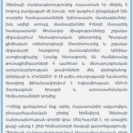
Չեխիայի Հանրապետությունից Հայաստան էր մեկնել 6
հոգուց բաղկացած մի խումբ, որի կազմում ընդգրկված էին
տարբեր համալսարանների երիտասարդ մասնագետներ,
իսկ ավելի ստույգ, մասնագետներ Բռնոյի Մասարիկ
համալսարանի Թունավոր միացությունները շրջակա
միջավայրում հետազոտական կենտրոնից, Պրագայի
քիմիական տեխնոլոգիայի ինստիտուտից և շրջակա
մրջավայրի հարցերով մասնագետներ` Արնիկա
ասոցիացիայից: Նրանք հետազոտել են ժամկետանց
թունաքիմիկատների 4 պահեստ և մետալուրգիական
արդյունաբերության թափոնների մեկ գերեզմանոց:
Արնիկայի և ՀԿՀԱԱՇՄ –ի 18 ամիս տևողությամբ համատեղ
ծրագիրը ֆինանսավորվում է Եվրամիության, ՄԱԿ-ի
Զարգացման ծրագրի և արտասահմանյան
հիմնադրամների կողմից:
<<Մենք ցանկանում ենք օգնել Հայաստանին ազատվելու
բնապահպանական բեռից` հիմնվելով Չեխիայի
Հանրապետության փորձի վրա: Մեզ հայտնի է, որ առաջին
քայլը պետք է լինի հիմնախնդրի ծավալի քարտեզագրումը:
Չեխիայի Հանրապետությունում բնապահպանական բեռի