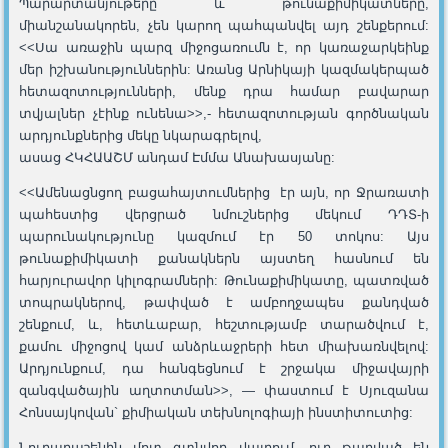
Պարարտանյութերը և թունաքիմիկատները,
միանշանակորեն, չեն կարող պահպանվել այդ շենքերում:
<<Սա առաջին պարզ միջոցառումն է, որ կառաջարկեինք
մեր իշխանություններին: Առանց Արնիկայի կազմակերպած
հետազոտությունների, մենք դրա համար բավարար
տվյալներ չէինք ունենա>>,- հետազոտության գործնական
արդյունքներից մեկը նկարագրելով,
ասաց ՀԿՀԱԱՇՄ անդամ Էմմա Անախասյանը:
<<Ամենացնցող բացահայտումներից էր այն, որ Ջրառատի
պահեստից վերցրած նմուշներից մեկում ԴԴՏ-ի
պարունակությունը կազմում էր 50 տոկոս: Այս
թունաքիմիկատի քանակներն այստեղ հասնում են
հարյուրավոր կիլոգրամների: Թունաքիմիկատը, պատռված
տոպրակներով, թափված է ամբողջապես քանդված
շենքում, և, հետևաբար, հեշտությամբ տարածվում է,
քամու միջոցով կամ անձրևաջրերի հետ միախառնվելով:
Արդյունքում, դա հանգեցնում է շրջակա միջավայրի
զանգվածային աղտոտման>>, — փաստում է Սյուզանա
Հոնսայկովան` քիմիական տեխնոլոգիայի ինստիտուտից:
Նուբարաշենին մոտ գտնվող վայրում, ուր թաղված են