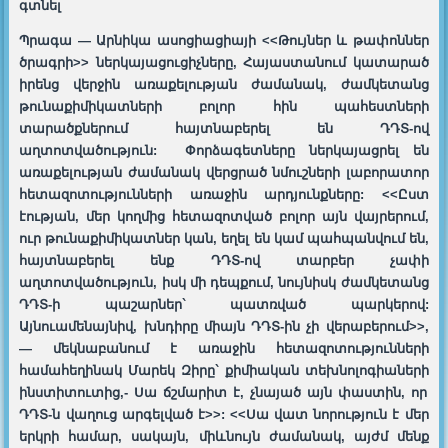
գտնել
Պրագա — Արնիկա ասոցիացիայի <<Թույներ և թափոններ
ծրագրի>> ներկայացուցիչները, Հայաստանում կատարած
իրենց վերջին առաքելության ժամանակ, ժամկետանց
թունաքիմիկատների բոլոր հին պահեստների
տարածքներում հայտնաբերել են ԴԴՏ-ով
աղտոտվածություն: Փորձագետները ներկայացրել են
առաքելության
ժամանակ
վերցրած նմուշների լաբորատոր
հետազոտությունների առաջին արդյունքները: <<Ըստ
է
ության, մեր կողմից հետազոտված բոլոր այն վայրերում,
ուր թունաքիմիկատներ կան, եղել են կամ պահպանվ
ում
են,
հայտնաբերել ենք ԴԴՏ-ով տարբեր չափի
աղտոտվածություն, իսկ մի դեպքում, նույնիսկ ժամկետանց
ԴԴՏ-ի պաշարներ` պատ
ռ
ված պարկերով:
Այնուամենայնիվ, խնդիրը միայն ԴԴՏ-
ին
չի վերաբերում>>,
— մեկնաբանում է առաջին հետազոտությունների
համահեղինակ Մարեկ
Զ
իրը`
ք
իմի
ա
կան
տ
եխնոլոգիա
ների
ինստիտուտից,- Սա ճշմարիտ է, չնայած այն փաստին, որ
ԴԴՏ-ն վաղուց արգելված է>>: <<Սա վատ նորություն է մեր
երկրի համար, սակայն, միևնույն ժամանակ, այժմ մենք