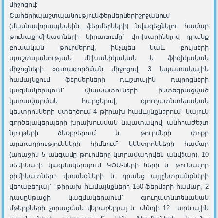
միջոցով:
Շ
ահերի
պաշտպանությ
ու
ն
ֆերմերների
շրջանում
(
մասնավորապես
կին
ֆերմերների
)
նվազեցնելու համար
թունաքիմիկատների կիրառումը` փոխարինելով դրանք
բուսական թուրմերով, ինչպես նաև բույսերի
պաշտպանության մեխանիկական և ֆիզիկական
միջոցների օգտագործման միջոցով: 3 նպատակային
համայնքում ֆերմերների դաշտային դպրոցների
կազմակերպում` վնասատուների ինտեգրացված
կառավարման հարցերով, գյուղատնտեսական
կենտրոնների ստեղծում 4 թիրախ համայնքներում` կայուն
գործելակերպերի խրախուսման նպատակով, անհրաժեշտ
նյութերի ձեռքբերում և թուրմերի փոքր
արտադրությունների հիմնում` կենտրոնների համար
(առաջին 5 անգամը թուրմերը կտրամադրվեն անվճար), 10
սեմինարի կազմակերպում ԿՕԱ-ների ների և թունավոր
քիմիկատների վտանգների և դրանց այլընտրանքների
վերաբերյալ` թիրախ համայնքների 150 ֆերմերի համար, 2
դասընթացի կազմակերպում` գյուղատնտեսական
մթերքների չորացման վերաբերյալ և սննդի 12 արևային