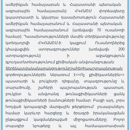
ամերիկյան համալսարան և Հայաստանի պետական ​​
ագրարային համալսարան): ՀԿՀԱՇՄ փորձագետը
կպատրաստի և կկարդա դասախոսություն Հայաստանի
ամերիկյան համալսարանում և Հայաստանի պետական ​​
ագրարային համալսարանում (առնվազն 70 ուսանողի
համար): Դասախոսությունների մասին տեղեկատվությունը
կտեղադրվի ՀԿՀԱԱՇՄ-ի կայքում: Ուսանողներից
կհավաքվեն ստորագրություններ (առնվազն 200
ստորագրություն) ի աջակցություն
գյուղատնտեսությունում քիմիական անվտանգության:
Տեղեկատվական
աջակցություն
ը
շ
ահերի
պաշտպանության
գործողություններին ներառում է<<Ոչ քիմիկատներին>>
պաստառի և բուկլետի դիզայնը, տպագրությունը և
տարածումը, շահերի պաշտպանության պաստառ,
բուկլետ և անվտանգ թունաքիմիկատների ցանկ
թունաքիմիկատների խանութների համար: Բացի այդ, չորս
հոդված կտպագրվի մարզային թերթերում` լուսաբանելու
համար կարևոր հարցերը և ծրագրի իրականացման
ընթացքում կազմակերպված միջոցառումները: Բոլոր
տպագիր նյութերը և այլ համապատասխան