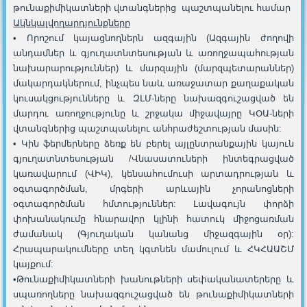
թունաքիմիկատների վտանգներից պաշտպանելու համար
Ակնկալվող
արդյունքները
• Որոշում կայացնողներն ազգային (Ազգային ժողովի
անդամներ և գյուղատնտեսության և առողջապահության
նախարարություններ) և մարզային (մարզպետարաններ)
մակարդակներում, ինչպես նաև առաջատար քաղաքական
կուսակցությունները և ԶԼՄ-ները նախազգուշացված են
մարդու առողջությունը և շրջակա միջավայրը ԿՕԱ-ների
վտանգներից պաշտպանելու անհրաժեշտության մասին:
• Կին ֆերմերները ձեռք են բերել այլընտրանքային կայուն
գյուղատնտեսության /Վնասատուների ինտեգրացված
կառավարում (ՎԻԿ), կենսահումուսի արտադրության և
օգտագործման, մրգերի արևային չորանոցների
օգտագործման հմտություններ: Լավագույն փորձի
փոխանակումը հնարավոր կլինի հատուկ միջոցառման
ժամանակ (Գյուղական կանանց միջազգային օր):
Հրապարակումները տեղ կգտնեն մամուլում և ՀԿՀԱԱՇՄ
կայքում:
•Թունաքիմիկատների խանութների սեփականատերերը և
սպառողները նախազգուշացված են թունաքիմիկատների