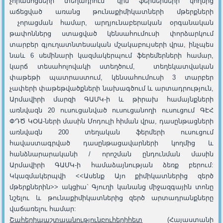
չորանոցների տեղադրում` կին ֆերմերների կողմից
աճեցված առանց թունաքիմիկատների մթերքների
չորացման համար, արդյունաբերական օրգանական
թափոններց ստացված կենսահումուսի փորձարկում
տարբեր գյուղատնտեսական մշակաբույսերի վրա, ինչպես
նաև 6 սեմինարի կազմակերպում ֆերեմերների համար,
կարճ տեսահոլովակի ստեղծում, տեղեկատվական
փաթեթի պատրաստում, կենսահումուսի 3 տարբեր
չափերի փաթեթվածքների նախագծում և արտադրություն,
Արմավիրի մարզի ԳԱՄԿ-ի և թիրախ համայնքների
առնվազն 20 ուսուցանված ուսուցանողի ուսուցում ԳԷՀ
ՓԴԾ ԿՕԱ-ների մասին Մոդուլի հիման վրա, դասընթացների
առնվազն 200 տեղական ֆերմերի ուսուցում
հավաստագրված դասընթացավարների կողմից և
հանձնարարականի / որոշման ընդունման մասին
Արմավիրի ԳԱՄԿ-ի համաձայնության ձեռք բերում:
Կկազմակերպվի <<Ասենք Այո քիմիկատներից զերծ
մթերքներին>> ակցիա` Գյուղի կանանց միջազգային տոնը
նշելու և թունաքիմիկատներից զերծ արտադրանքները
վաճառելու համար:
Շահերի
պաշտպանությ
ու
ն
բուհերի
հետ
(Հայաստանի