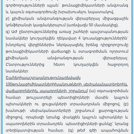
գործողությունների պլան` թունաքիմիկատների անվտանգ
և կայուն օգտագործումը խրախուսելու նպատակով,
բ) քիմիական անվտանգության վերաբերյալ միջազգային
կոնֆերանսի կազմակերպում (առնվազն 50 մասնակից),
գ) ԱԺ ընտրություններից առաջ շահերի պաշտպանության
նամակներ կուղարկվեն ղեկավար 4 կուսակցություններին`
խնդրելով վերջիններիս ներկայացնել իրենց դիրքորոշումը
թունաքիմիկատների վաճառքի և օտագործման ոլորտում
քիմիական անվտանգության վերաբերյալ:
Ընտրություններից հետո կուղարկվեն հաջորդող
նամակներ:
Շահերի
պաշտպանությ
ու
ն
առնվազն
100
թունաքիմիկատների
խանութների սեփականատերերի
և
վաճառողների
և
սպառողների
շրջանում
(ա) օգտագործման
համար թույլատրելի պեստիցիդների մասին կպչուն
պիտակների ու ցուցակների տրամադրման միջոցով, (բ)
խանութի սեփականատերերի շրջանում քարոզչության
միջոցով, որպեսզի նրանք փակցեն կպչուն պիտակներ և
սպառողներին տրամադրեն պեստիցիդների ցանկը` նրանց
տեղեկատվության համար, (գ) թեժ գծի ապահովման