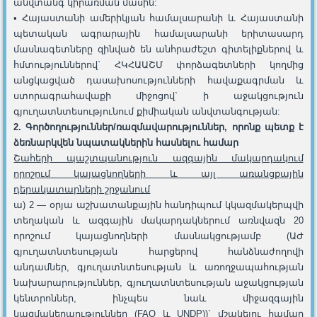
անվտանգ կիրառման մասին:
• Հայաստանի ամերիկյան համալսարանի և Հայաստանի
պետական ​​ագրարային համալսարանի երիտասարդ
մասնագետները զինված են անհրաժեշտ գիտելիքներով և
հմտություններով` ՀԿՀԱԱՇՄ փորձագետների կողմից
անցկացված դասախոսությունների հավաքագրման և
ստորագրահավաքի միջոցով` ի աջակցություն
գյուղատնտեսությունում քիմիական անվտանգության:
2.
Գործողություններ/ռազմավարություններ, որոնք պետք է
ձեռնարկվեն նպատակներին հասնելու համար
Շահերի պաշտպանություն ազգային մակարդակում
որոշում կայացնողների և այլ առանցքային
դերակատարների շրջանում
ա) 2 — օրյա աշխատանքային հանդիպում կկազմակերպվի
տեղական և ազգային մակարդակներում առնվազն 20
որոշում կայացնողների մասնակցությամբ (ԱԺ
գյուղատնտեսության հարցերով հանձնաժողովի
անդամներ, գյուղատնտեսության և առողջապահության
նախարարություններ, գյուղատնտեսության աջակցության
կենտրոններ, ինչպես նաև միջազգային
կազմակերպություններ (FAO և UNDP))` մշակելու համար