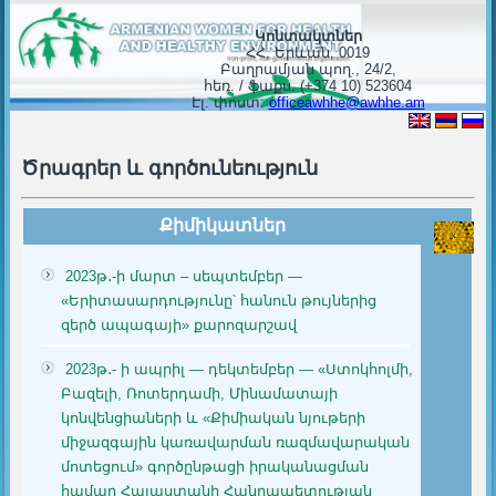
Կոնտակտներ
ՀՀ, Երևան, 0019
Բաղրամյան պող., 24/2,
հեռ. / ֆաքս. (+374 10) 523604
Էլ. փոստ:
officeawhhe@awhhe.am
Ծրագրեր և գործունեություն
Քիմիկատներ
2023թ․-ի մարտ – սեպտեմբեր —
«Երիտասարդությունը՝ հանուն թույներից
զերծ ապագայի» քարոզարշավ
2023թ․- ի ապրիլ — դեկտեմբեր — «Ստոկհոլմի,
Բազելի, Ռոտերդամի, Մինամատայի
կոնվենցիաների և «Քիմիական նյութերի
միջազգային կառավարման ռազմավարական
մոտեցում» գործընթացի իրականացման
համար Հայաստանի Հանրապետության