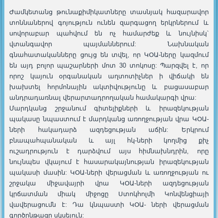
Ժամկետանց թունաքիմիկատները տասնյակ հազարավոր
տոննաներով գոյություն ունեն զարգացող երկրներում և
սովորաբար պահվում են ոչ համարժեք և նույնիսկ`
վտանգավոր պայմաններում: Նախնական
գնահատականները ցույց են տվել, որ ԿՕԱ-ները կազմում
են այդ բոլոր պաշարների մոտ 30 տոկոսը: Պարզվել է, որ
որոշ կայուն օրգանական աղտոտիչներ ի վիճակի են
խախտել հորմոնային ակտիվությունը և բացասաբար
անդրադառնալ վերարտադրողական համակարգի վրա:
Մարդկանց շրջանում գիտելիքների և իրազեկության
պակասը նպաստում է մարդկանց առողջության վրա ԿՕԱ-
ների հակադարձ ազ‎դեցության աճին: Երկրում
բնապահպանական և այլ հկ-ների կողմից քիչ
ուշադրություն է դարձվում այս հիմնախնդրին, որը
նույնպես վկայում է հասարակայնության իրազեկության
պակասի մասին: ԿՕԱ-ների վերացման և առողջության ու
շրջակա միջավայրի վրա ԿՕԱ-ների ազդեցության
կրճատման միակ միջոցը Ստոկհոլմի Կոնվենցիայի
վավերացումն է: Դա կնպաստի ԿՕԱ- ների վերացման
գործընթացը սկսելուն: