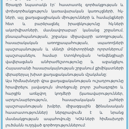
Ծրագրի նպատակն էր` հաստատել գործակցության և
փոխգործակցություն կառավարական կառույցների, հկ-
ների, այլ քաղաքացիական միությունների և համայնքների
հետ և բարձրացնել իրազեկությունը հկ-ների
ակտիվիստների, մասնավորաբար` կանանց շրջանում,
բնապահպանության, շրջակա միջավայրի առողջության,
հասարակական առողջապահության, սպառողների
պաշտպանության և սննդի մոնիտորինգի ոլորտներում`
պաշտպանելու համար Ստոկհոլմյան Կոնվենցիայի
վավերացման անհրաժեշտությունը և աջակցելու
Հայաստանի հասարակայնության շրջանում քիմիկատների
վերաբերյալ խիստ քաղաքականության մշակմանը:
Այս հիմնախնդրի վրա քաղաքականության ուշադրությունը
հրավիրելու լավագույն մոտեցումը բոլոր շահագրգիռ և
հարցին առնչվող կողմերի (կառավարություններ,
արդյունաբերություն, հասարակական շահերի
պաշտպանության խմբեր, միջազգային ‎ֆ‎ինանսական
հաստատություններ) ներգրավումն է և նրանց
մասնակցության ապահովումը ԿՕԱ-ների հիմնախդրի
լուծմանն ուղղված գործողություններում: