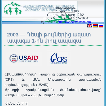
Կոնտակտներ
ՀՀ, Երևան, 0019
Բաղրամյան պող., 24/2,
հեռ. / ֆաքս. (+374 10) 523604
Էլ. փոստ:
officeawhhe@awhhe.am
2003 — Դեպի թույներից ազատ
ապագա 1-ին փուլ ապագա
Ֆինանսավորումը`
Կաթոլիկ օգնության ծառայություն
(CRS) և ԱՄՆ Միջազգային զարգացման
գործակալություն (USAID)
Ծրագրի իրականացման ժամանակահատվածը`
2003թ. մայիս – 2003թ. սեպտեմբեր
Հիմնախնդիրը