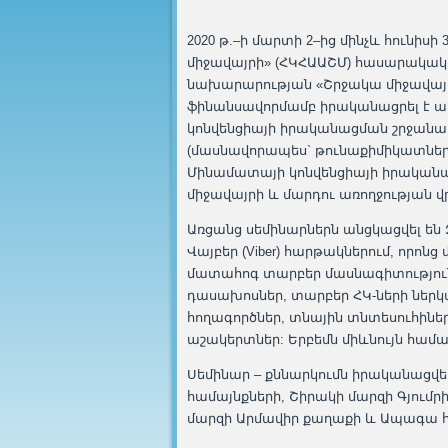
2020 թ.–ի մարտի 2–ից մինչև հունիս
միջավայրի» (ՀԿՀԱԱՇՄ) հասարակակ
նախարարության «Շրջակա միջավայր
ֆինանսավորմամբ իրականացրել է առ
կոնվենցիայի իրականացման շրջանակ
(մասնավորապես` թունաքիմիկատների,
Մինամատայի կոնվենցիայի իրականա
միջավայրի և մարդու առողջության
Առցանց սեմինարներն անցկացվել են ԶՈՒ
Վայբեր (Viber) հարթակներում, որ
մատահոգ տարբեր մասնագիտություննե
դասախոսներ, տարբեր ՀԿ-ների ներկա
հողագործներ, տնային տնտեսուհինե
աշակերտներ: Երբեմն միևնույն համա
Սեմինար – քննարկումն իրականացվ
համայնքների, Շիրակի մարզի Գյումր
մարզի Արմավիր քաղաքի և Ապագա հ