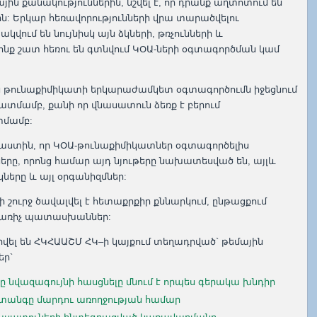
ին քանակություններին, նշվել է, որ դրանք աղտոտում են
ին: Երկար հեռավորությունների վրա տարածվելու
կվում են նույնիսկ այն ձկների, թռչունների և
ոնք շատ հեռու են գտնվում ԿՕԱ-ների օգտագործման կամ
ւյն թունաքիմիկատի երկարաժամկետ օգտագործումն իջեցնում
ատմամբ, քանի որ վնասատուն ձեռք է բերում
տմամբ:
աստին, որ ԿՕԱ-թունաքիմիկատներ օգտագործելիս
մները, որոնց համար այդ նյութերը նախատեսված են, այլև
ները և այլ օրգանիզմներ:
ւրջ ծավալվել է հետաքրքիր քննարկում, ընթացքում
սպառիչ պատասխաններ:
ել են ՀԿՀԱԱՇՄ ՀԿ–ի կայքում տեղադրված` թեմային
եր`
 նվազագույնի հասցնելը մնում է որպես գերակա խնդիր
 վտանգը մարդու առողջության համար