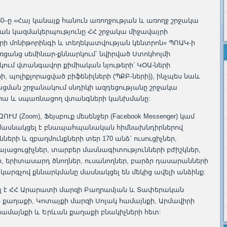
ի 30–ը «Հայ կանայք հանուն առողջության և առողջ շրջակա
ան կազմակերպությունը ՀՀ շրջակա միջավայրի
ի մոնիթորինգի և տեղեկատվության կենտրոն» ՊՈԱԿ-ի
ցանց սեմինար-քննարկում` նվիրված Ստոկհոլմի
ում վտանգավոր քիմիական նյութերի՝ ԿՕԱ-ների
 պոլիքլորացված բիֆենիլների (ՊՔԲ-ների)), ինչպես նաև
ցման շրջանակում սնդիկի ազդեցությանը շրջակա
 վրա և սպառնացող վտանգների կանխմանը:
Մ (Zoom), Ֆեյսբուք մեսենջեր (Facebook Messenger) կամ
ոնց մասնակցել է բնապահպանական հիմնախնդիրներով
րի և զբաղմունքների տեր 170 անձ` ուսուցիչներ,
յացուցիչներ, տարբեր մասնագիտությունների բժիշկներ,
ր, երիտասարդ ծնողներ, ուսանողներ, բարձր դասարանների
կարգչով քննարկմանը մասնակցել են մեկից ավելի անձինք:
ել է ՀՀ Արարատի մարզի Բաղրամյան և Տափերական
ի քաղաքի, Կոտայքի մարզի Սոլակ համայնքի, Արմավիրի
ամայնքի և Երևան քաղաքի բնակիչների հետ: