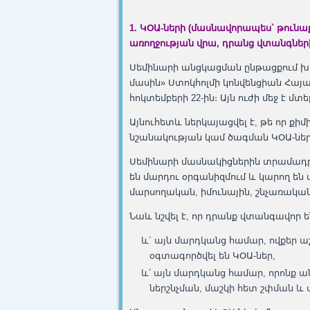
1. ԿՕԱ
-ների (մասնավորապես` թունա
առողջության վրա, դրանց վտանգներ
Սեմինարի անցկացման ընթացքում խո
մասին» Ստոկհոլմի կոնվենցիան Հայաս
հոկտեմբերի 22-ին։ Այն ուժի մեջ է մտել
Այնուհետև ներկայացվել է, թե որ քի
նշանակության կամ ծագման ԿՕԱ-նե
Սեմինարի մասնակիցներին տրամադրվե
են մարդու օրգանիզմում և կարող են
մարսողական, իմունային, շնչառակա
Նաև նշվել է, որ դրանք վտանգավոր ե
և´ այն մարդկանց համար, ովքեր 
օգտագործվել են ԿՕԱ-ներ,
և՛ այն մարդկանց համար, որոնք ա
ներշնչման, մաշկի հետ շփման և 