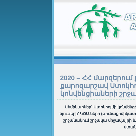
2020 – ՀՀ մարզերու
քարոզարշավ Ստոկհո
կոնվենցիաների շրջ
Սեմինարներ` Ստոկհոլմի կոնվե
նյութերի՝ ԿՕԱ-ների (թունաքիմիկ
շրջանակում շրջակա միջավայրի և
վտան