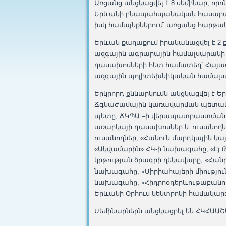
Առցանց անցկացվել է 8 սեմինար, որ
Երևանի բնապահպանական հասարակ
իսկ համայնքներում՝ առցանց հարթակ
Երևան քաղաքում իրականացվել է 2 
ազգային ագրարային համալսարանի
դասախոսների հետ համատեղ` Հայա
ազգային պոլիտեխնիկական համալսա
Երկրորդ քննարկումն անցկացվել է Ե
Ճգնաժամային կառավարման պետակա
պետը, ՃԿՊԱ –ի վերապատրաստման 
առարկայի դասախոսներ և ուսանող
ուսանողներ, «Հանուն մարդկային կ
«Ակվամարին» ՀԿ-ի նախագահը, «Է
կրթության ծրագրի ղեկավարը, «Հանր
նախագահը, «Սիրիահայերի միություն
նախագահը, «Հիդրոօդերևութաբանու
Երևանի Օրհուս կենտրոնի համակարգ
Սեմինարներն անցկացրել են ՀԿՀԱԱՇ