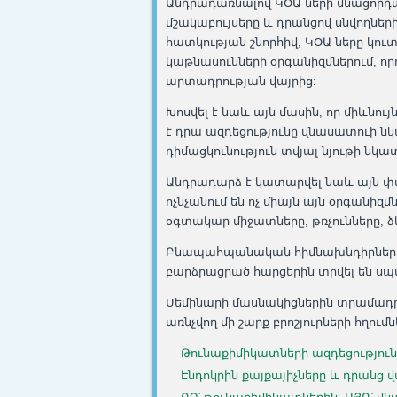
Անդրադառնալով ԿՕԱ-ների մնացորդայ
մշակաբույսերը և դրանցով սնվողներ
հատկության շնորհիվ, ԿՕԱ-ները կուտա
կաթնասունների օրգանիզմներում, որ
արտադրության վայրից:
Խոսվել է նաև այն մասին, որ միևնո
է դրա ազդեցությունը վնասատուի նկ
դիմացկունություն տվյալ նյութի նկա
Անդրադարձ է կատարվել նաև այն փ
ոչնչանում են ոչ միայն այն օրգանիզ
օգտակար միջատները, թռչունները, ձկ
Բնապահպանական հիմնախնդիրների շո
բարձրացրած հարցերին տրվել են 
Սեմինարի մասնակիցներին տրամադրվ
առնչվող մի շարք բրոշյուրների հղումն
Թունաքիմիկատների ազդեցությունը
Էնդոկրին քայքայիչները և դրանց