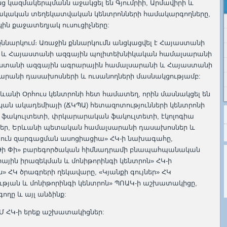
ոնց կազմակերպմանն աջակցել են Գյումրիի, Արմավիրի և
ական տեղեկատվական կենտրոնների համակարգողները,
ին քաջատեղյակ ուսուցիչները:
քննարկում։ Առաջին քննարկումն անցկացվել է Հայաստանի
 և Հայաստանի ազգային պոլիտեխնիկական համալսարանի
ստանի ազգային ագրարային համալսարանի և Հայաստանի
րանի դասախոսների և ուսանողների մասնակցությամբ:
րևանի Օրհուս կենտրոնի հետ համատեղ, որին մասնակցել են
ն ակադեմիայի (ՃԿՊԱ) հետազոտությունների կենտրոնի
ֆակուլտետի, փրկարարական ֆակուլտետի, էկոլոգիա
ներ, Երևանի պետական համալսարանի դասախոսներ և
այուն զարգացման ասոցիացիա» ՀԿ-ի նախագահը,
յ Թի Փի» բարեգործական հիմնադրամի բնապահպանական
ային իրազեկման և մոնիթորինգի կենտրոն» ՀԿ-ի
» ՀԿ ծրագրերի ղեկավարը, «Կյանքի գույներ» ՀԿ
թյան և մոնիթորինգի կենտրոն» ՊՈԱԿ-ի աշխատակիցը,
ողը և այլ անձինք:
Մ ՀԿ-ի երեք աշխատակիցներ: