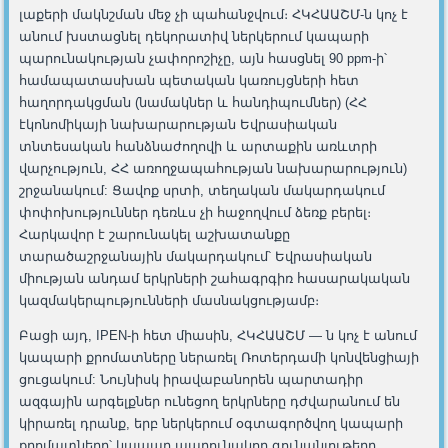
լաքերի մակնշման մեջ չի պահանջվում։ ՀԿՀԱԱՇՄ-ն կոչ է
անում խստացնել դեկորատիվ ներկերում կապարի
պարունակության չափորոշիչը, այն հասցնել 90 ppm-ի՝
համապատասխան պետական կառույցների հետ
հաղորդակցման (նամակներ և հանդիպումներ) (ՀՀ
էկոնոմիկայի նախարարության Եվրասիական
տնտեսական հանձնաժողովի և արտաքին առևտրի
վարչություն, ՀՀ առողջապահության նախարարություն)
շրջանակում: Ցավոք սրտի, տեղական մակարդակում
փոփոխություններ դեռևս չի հաջողվում ձեռք բերել։
Հարկավոր է շարունակել աշխատանքը
տարածաշրջանային մակարդակում՝ Եվրասիական
միության անդամ երկրների շահագրգիռ հասարակական
կազմակերպությունների մասնակցությամբ։
Բացի այդ, IPEN-ի հետ միասին, ՀԿՀԱԱՇՄ — ն կոչ է անում
կապարի քրոմատները ներառել Ռոտերդամի կոնվենցիայի
ցուցակում: Նույնիսկ իրավաբանորեն պարտադիր
ազգային արգելքներ ունեցող երկրները դժվարանում են
կիրառել դրանք, երբ ներկերում օգտագործվող կապարի
քրոմատները՝ կապար պարունակող գունանյութերը,