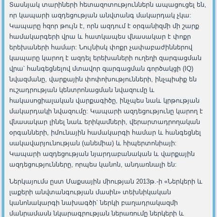
Տասնյակ տարիների հետազոտություններն ապացուցել են,
որ կապարի ազդեցության անվտանգ մակարդակ չկա:
Կապարը հզոր թույն է, որն ազդում է օրգանիզմի մի շարք
համակարգերի վրա և հատկապես վնասակար է փոքր
երեխաների համար: Նույնիսկ փոքր չափաբաժիններով
կապարը կարող է ազդել երեխաների ուղեղի զարգացման
վրա՝ հանգեցնելով մտավոր զարգացման գործակցի (IQ)
նվազմանը, վարքային փոփոխությունների, ինչպիսիք են
ուշադրության կենտրոնացման նվազումը և
հակասոցիալական վարքագիծը, ինչպես նաև կրթության
մակարդակի նվազումը: Կապարի ազդեցությունը կարող է
վնասակար լինել նաև երիկամների, վերարտադրողական
օրգանների, իմունային համակարգի համար և հանգեցնել
սակավարյունության (անեմիա) և հիպերտոնիայի:
Կապարի ազդեցության նյարդաբանական և վարքային
ազդեցությունները, որպես կանոն, անդառնալի են:
Ներկայումս ըստ Մաքսային միության 2013թ.-ի «Ներկերի և
լաքերի անվտանգության մասին» տեխնիկական
կանոնակարգի նախագծի՝ ներկի բաղադրակազմի
մանրամասն նկարագրության ներառումը ներկերի և