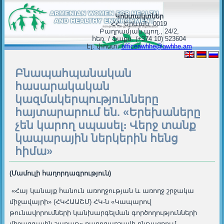
Կոնտակտներ
ՀՀ, Երևան, 0019
Բաղրամյան պող., 24/2,
հեռ. / ֆաքս. (+374 10) 523604
Էլ. փոստ:
officeawhhe@awhhe.am
Բնապահպանական
հասարակական
կազմակերպությունները
հայտարարում են. «Երեխաները
չեն կարող սպասել։ Վերջ տանք
կապարային ներկերին հենց
հիմա»
(Մամուլի հաղորդագրություն)
«Հայ կանայք հանուն առողջության և առողջ շրջակա
միջավայրի» (ՀԿՀԱԱՇՄ) ՀԿ-ն «Կապարով
թունավորումների կանխարգելման գործողությունների
միջազգային շաբաթ» քարոզարշավի ընթացքում