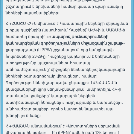
շեշտադրում է երեխաների համար կապար պարունակող
ներկերի սպառնալիքները։
ՀԿՀԱԱՇՄ ՀԿ-ն միանում է Կապարային ներկերի վերացման
գլոբալ դաշինքին (այսուհետև՝ Դաշինք)՝ ԱՀԿ-ի և ՄԱՇՄԾ-ի
համատեղ ծրագրի՝ «
Կապարով թունավորումների
կանխարգելման գործողությունների միջազգային շաբաթ
»
քարոզարշավի (ILPPW) շրջանակում, որը կանցկացվի
հոկտեմբերի 23-29-ը։ Դաշինքը կարևորում է երեխաների
առողջությունը պաշտպանելու հրատապ
անհրաժեշտությունը՝ միջոցներ ձեռնարկելով կապարային
ներկերի օգտագործումը վերացնելու համար:
Գործողությունների շաբաթվա ընթացքում ՀԿՀԱԱՇՄ-ն
կկազմակերպի կլոր սեղան-քննարկում՝ ամփոփելու ՀԿ-ի
տասնամյա ջանքերը՝ կապարային ներկերն
աստիճանաբար հեռացնելու ուղղությամբ և նախանշելու
անհրաժեշտ քայլերը, որոնք կարող են նպաստել այս
խնդրի լուծմանը։
ՀԿՀԱԱՇՄ-ն անդամակցում է «Աղտոտիչների վերացման
միջազգային ցանց» — ին (IPEN)՝ ավելի քան 125 երկրում