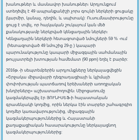
խանութներ և մասնավոր խանութներ։ Արդյունքում
ստեղծվել է 49 ապրանքանիշի չորս գույնի ներկերի ցուցակը
(կարմիր, կանաչ, դեղին, և սպիտակ): Ուսումնասիրությունը
ցույց է տվել, որ հայկական շուկայում կան մեծ
քանակությամբ ներկրված կենցաղային ներկեր։
Կենցաղային ներկերի հետազոտված նմուշների 59 % -ում
(հետազոտված 49 նմուշից 29-ը ) կապարի
պարունակությունը կապարի միջազգային սահմանային
թույլատրելի խտության համեմատ (90 ppm) եղել է բարձր:
2016թ.-ի սեպտեմբերին արդյունքները ներկայացվեցին
«Շրջակա միջավայրի դեգրադացիայի և կլիմայի
փոփոխության պատճառով երեխաների առողջական
խնդիրները» աշխատաժողովին։ Միջոցառումը
կազմակերպվել էր ՅՈՒՆԻՍԵՖ-ի հայաստանյան
գրասենյակի կողմից, որին ներկա էին տարբեր շահագրգիռ
կողմեր կառավարությունից, միջազգային
կազմակերպություններից և Հայաստանի
քաղաքացիական հասարակությունը ներկայացնող
կազմակերպություններից: