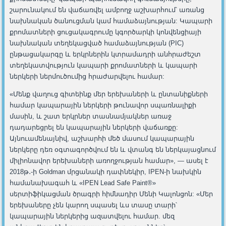
շարունակում են վաճառվել ամբողջ աշխարհում՝ առանց
նախնական ծանուցման կամ համաձայնության: Կապարի
քրոմատների ցուցակագրումը կգործարկի կոնվենցիայի
նախնական տեղեկացված համաձայնության (PIC)
ընթացակարգը և երկրներին կտրամադրի անհրաժեշտ
տեղեկատվություն կապարի քրոմատների և կապարի
ներկերի ներմուծումից հրաժարվելու համար:
«Մենք վաղուց գիտեինք մեր երեխաների և ընտանիքների
համար կապարային ներկերի թունավոր սպառնալիքի
մասին, և շատ երկրներ տասնամյակներ առաջ
դադարեցրել են կապարային ներկերի վաճառքը:
Այնուամենայնիվ, աշխարհի մեծ մասում կապարային
ներկերը դեռ օգտագործվում են և վտանգ են ներկայացնում
միլիոնավոր երեխաների առողջության համար», — ասել է
2018թ․-ի Goldman մրցանակի դափնեկիր, IPEN-ի նախկին
համանախագահ և «IPEN Lead Safe Paint®»
սերտիֆիկացման ծրագրի հիմնադիր Մենի Կալոնցոն: «Մեր
երեխաները չեն կարող սպասել ևս տասը տարի՝
կապարային ներկերից ազատվելու համար. մեզ